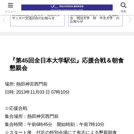
メニュー
検索
大会
3月18日(日) 中京大学・明治大学
3月18日(土) 大学サッカー交流試
3月
サッカー交流試合のお知らせ
合 明治大学 対 中京大学 の
合
お知らせ
お
『第45回全日本大学駅伝』応援合戦＆朝食
懇親会
場所: 熱田神宮西門前
日時: 2013年11月03 日 07時10分
☆応援合戦
集合場所：熱田神宮西門前
集合時間：午前6時45分 開始時刻：午前7時10分
☆スタート後、付近の特別会場にて有志による懇親朝食