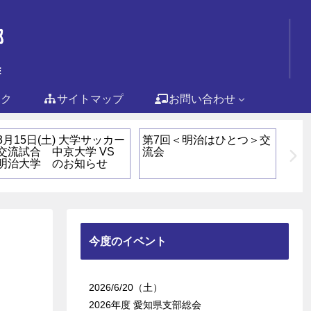
ンク
サイトマップ
お問い合わせ
3月15日(土) 大学サッカー
第7回＜明治はひとつ＞交
「第
交流試合 中京大学 VS
流会
つ＞
明治大学 のお知らせ
今度のイベント
2026/6/20（土）
2026年度 愛知県支部総会