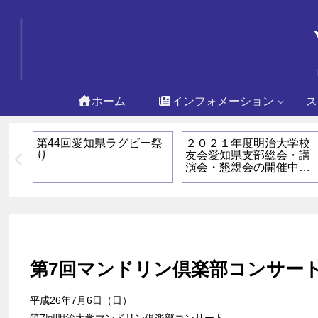
ホーム
インフォメーション
ス
用
第44回愛知県ラグビー祭
２０２１年度明治大学校
ン
り
友会愛知県支部総会・講
の子
演会・懇親会の開催中止
について
第7回マンドリン倶楽部コンサー
平成26年7月6日（日）