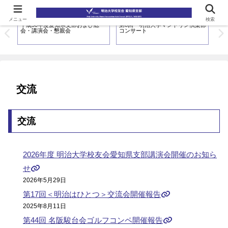
メニュー
検索
６
平成30年度愛知県支部および総
第8回 明治大学マンドリン倶楽部
11
会・講演会・懇親会
コンサート
交
交流
交流
2026年度 明治大学校友会愛知県支部講演会開催のお知ら
せ
2026年5月29日
第17回＜明治はひとつ＞交流会開催報告
2025年8月11日
第44回 名阪駿台会ゴルフコンペ開催報告