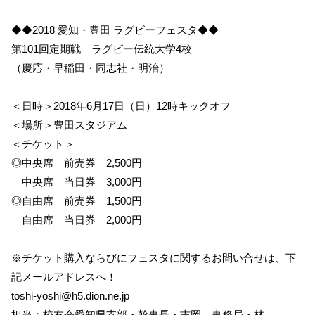
◆◆2018 愛知・豊田 ラグビーフェスタ◆◆
第101回定期戦 ラグビー伝統大学4校
（慶応・早稲田・同志社・明治）
＜日時＞2018年6月17日（日）12時キックオフ
＜場所＞豊田スタジアム
＜チケット＞
◎中央席 前売券 2,500円
中央席 当日券 3,000円
◎自由席 前売券 1,500円
自由席 当日券 2,000円
※チケット購入ならびにフェスタに関するお問い合せは、下
記メールアドレスへ！
toshi-yoshi@h5.dion.ne.jp
担当：校友会愛知県支部・幹事長・吉岡、事務局・林