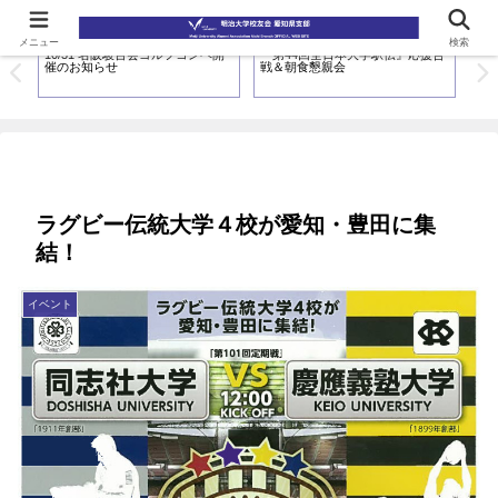
メニュー
検索
試
10/31 名阪駿台会ゴルフコンペ開
『第44回全日本大学駅伝』応援合
第4
お
催のお知らせ
戦＆朝食懇親会
ー
ラグビー伝統大学４校が愛知・豊田に集
結！
イベント