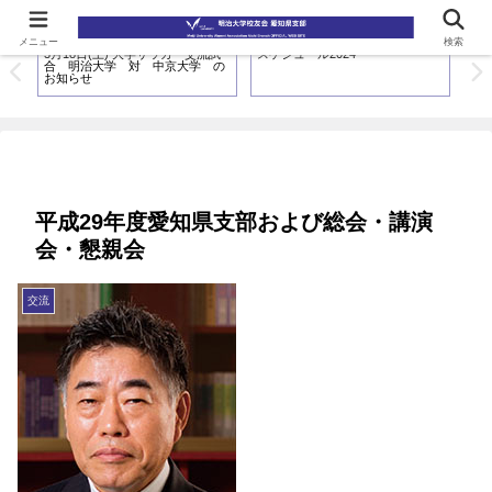
メニュー
検索
人
3月18日(土) 大学サッカー交流試
スケジュール2024
20
の
合 明治大学 対 中京大学 の
お知らせ
平成29年度愛知県支部および総会・講演
会・懇親会
交流