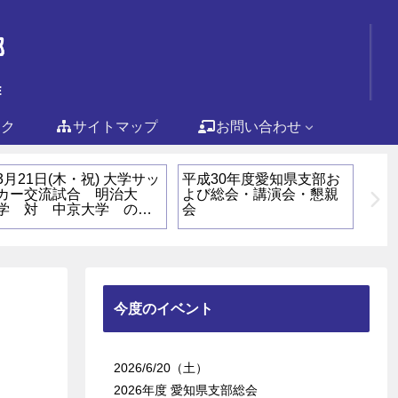
ンク
サイトマップ
お問い合わせ
3月21日(木・祝) 大学サッ
平成30年度愛知県支部お
第3
カー交流試合 明治大
よび総会・講演会・懇親
大会
学 対 中京大学 のお
会
知らせ
今度のイベント
2026/6/20（土）
2026年度 愛知県支部総会