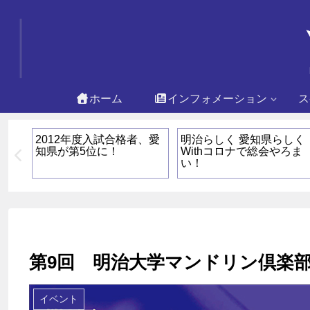
ホーム
インフォメーション
ス
部総
2012年度入試合格者、愛
明治らしく 愛知県らしく
開催
知県が第5位に！
Withコロナで総会やろま
い！
第9回 明治大学マンドリン倶楽
イベント