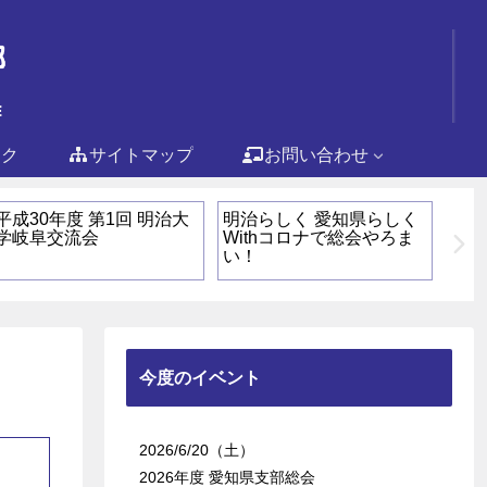
ンク
サイトマップ
お問い合わせ
平成30年度 第1回 明治大
明治らしく 愛知県らしく
10
学岐阜交流会
Withコロナで総会やろま
ンペ
い！
今度のイベント
2026/6/20（土）
2026年度 愛知県支部総会