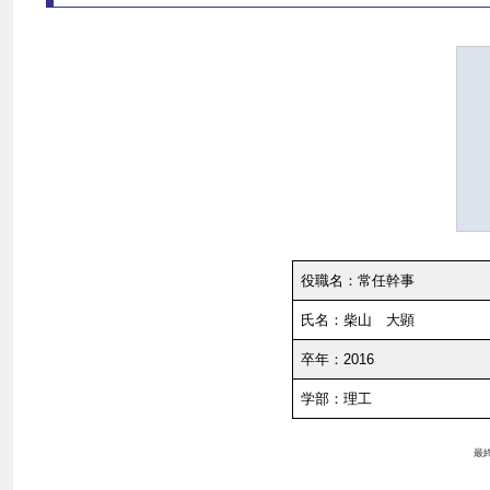
役職名：常任幹事
氏名：柴山 大顕
卒年：2016
学部：理工
最終