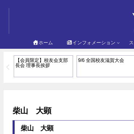
ホーム
インフォメーション
ス
同明
【会員限定】校友会支部
9/6 全国校友滋賀大会
長会 理事長挨拶
柴山 大顕
柴山 大顕