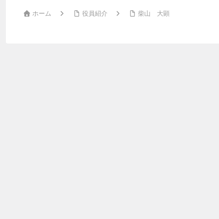
ホーム
役員紹介
柴山 大顕